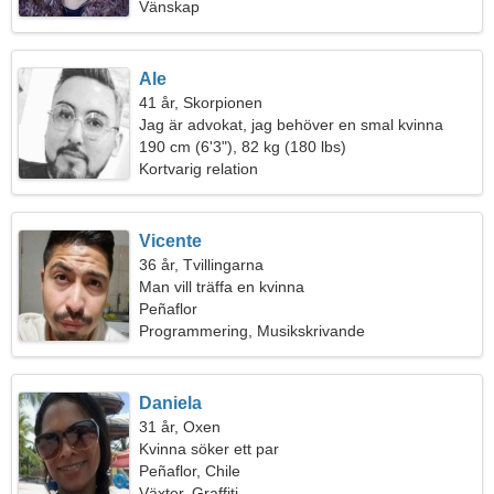
Vänskap
Ale
41 år, Skorpionen
Jag är advokat, jag behöver en smal kvinna
190 cm (6'3"), 82 kg (180 lbs)
Kortvarig relation
Vicente
36 år, Tvillingarna
Man vill träffa en kvinna
Peñaflor
Programmering, Musikskrivande
Daniela
31 år, Oxen
Kvinna söker ett par
Peñaflor, Chile
Växter, Graffiti