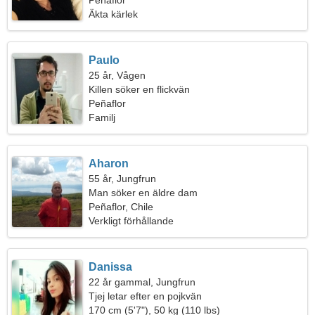
Peñaflor
Äkta kärlek
Paulo
25 år, Vågen
Killen söker en flickvän
Peñaflor
Familj
Aharon
55 år, Jungfrun
Man söker en äldre dam
Peñaflor, Chile
Verkligt förhållande
Danissa
22 år gammal, Jungfrun
Tjej letar efter en pojkvän
170 cm (5'7"), 50 kg (110 lbs)