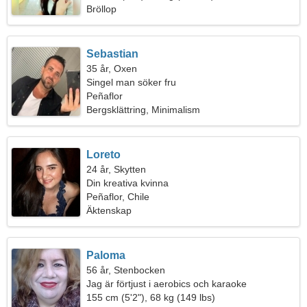
Bröllop
Sebastian
35 år, Oxen
Singel man söker fru
Peñaflor
Bergsklättring, Minimalism
Loreto
24 år, Skytten
Din kreativa kvinna
Peñaflor, Chile
Äktenskap
Paloma
56 år, Stenbocken
Jag är förtjust i aerobics och karaoke
155 cm (5'2"), 68 kg (149 lbs)