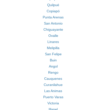
Quilpué
Copiapó
Punta Arenas
San Antonio
Chiguayante
Ovalle
Linares
Melipilla
San Felipe
Buin
Angol
Rengo
Cauquenes
Curanilahue
Las Animas
Puerto Varas
Victoria
Illapel